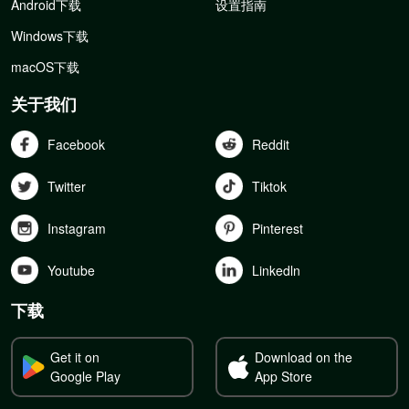
Android下载
设置指南
Windows下载
macOS下载
关于我们
Facebook
Reddit
Twitter
Tiktok
Instagram
Pinterest
Youtube
Linkedln
下载
Get it on
Download on the
Google Play
App Store